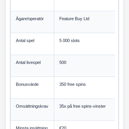
Ägare/operatör
Feature Buy Ltd
Antal spel
5 000 slots
Antal livespel
500
Bonusvärde
350 free spins
Omsättningskrav
35x på free spins-vinster
Minsta insättning
€20