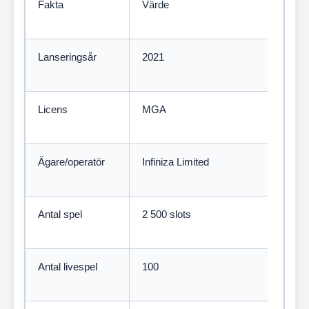
Fakta
Värde
Lanseringsår
2021
Licens
MGA
Ägare/operatör
Infiniza Limited
Antal spel
2 500 slots
Antal livespel
100