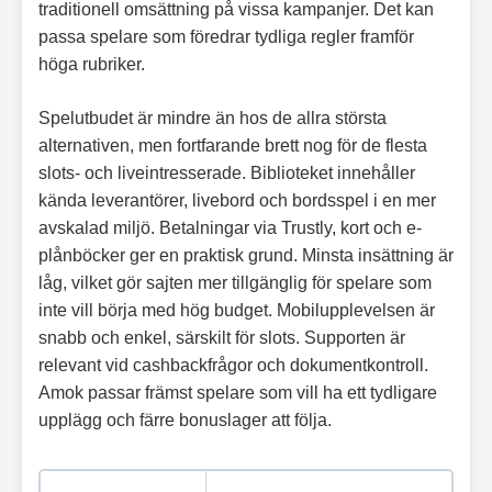
traditionell omsättning på vissa kampanjer. Det kan
passa spelare som föredrar tydliga regler framför
höga rubriker.
Spelutbudet är mindre än hos de allra största
alternativen, men fortfarande brett nog för de flesta
slots- och liveintresserade. Biblioteket innehåller
kända leverantörer, livebord och bordsspel i en mer
avskalad miljö. Betalningar via Trustly, kort och e-
plånböcker ger en praktisk grund. Minsta insättning är
låg, vilket gör sajten mer tillgänglig för spelare som
inte vill börja med hög budget. Mobilupplevelsen är
snabb och enkel, särskilt för slots. Supporten är
relevant vid cashbackfrågor och dokumentkontroll.
Amok passar främst spelare som vill ha ett tydligare
upplägg och färre bonuslager att följa.