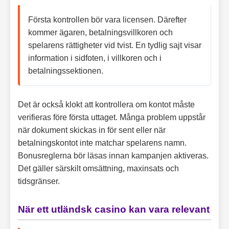
Första kontrollen bör vara licensen. Därefter
kommer ägaren, betalningsvillkoren och
spelarens rättigheter vid tvist. En tydlig sajt visar
information i sidfoten, i villkoren och i
betalningssektionen.
Det är också klokt att kontrollera om kontot måste
verifieras före första uttaget. Många problem uppstår
när dokument skickas in för sent eller när
betalningskontot inte matchar spelarens namn.
Bonusreglerna bör läsas innan kampanjen aktiveras.
Det gäller särskilt omsättning, maxinsats och
tidsgränser.
När ett utländsk casino kan vara relevant