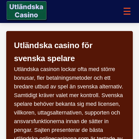
☰
Utländska casino för
svenska spelare
Utländska casinon lockar ofta med större
bonusar, fler betalningsmetoder och ett
bredare utbud av spel än svenska alternativ.
Samtidigt kräver valet mer kontroll. Svenska
spelare behöver bekanta sig med licensen,
villkoren, uttagsalternativen, supporten och
ansvarsfunktionerna innan de sätter in
pengar. Sajten presenterar de bästa
utländska onlinecasinona som är testade av