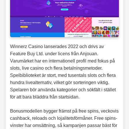
Winnerz Casino lanserades 2022 och drivs av
Feature Buy Ltd. under licens från Anjouan.
Varumärket har en internationell profil med fokus på
slots, live casino och flera betalningsmetoder.
Spelbiblioteket är stort, med tusentals slots och flera
hundra livealternativ, vilket gör sorteringen viktig.
Spelaren bör använda kategorier och sökfält i stället
för att bara bläddra från startsidan.
Bonusmodellen bygger främst på free spins, veckovis
cashback, reloads och lojalitetsförmåner. Free spins-
vinster har omsättning, så kampanjen passar bäst för