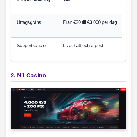
Uttagsgräns
Från €20 till €3 000 per dag
Supportkanaler
Livechatt och e-post
2. N1 Casino